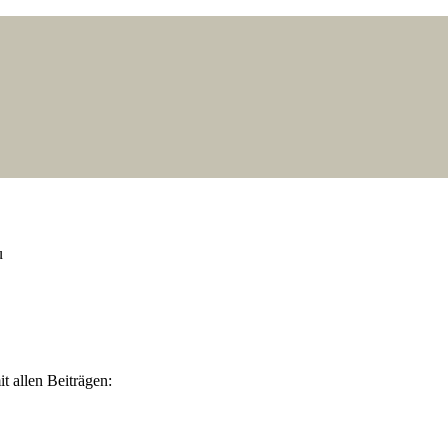
kschau
u
 allen Beiträgen: